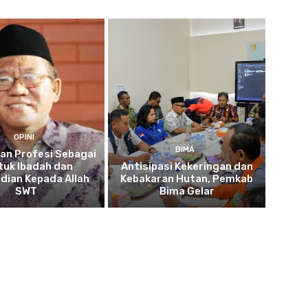
OPINI
BIMA
an Profesi Sebagai
tuk Ibadah dan
Antisipasi Kekeringan dan
dian Kepada Allah
Kebakaran Hutan, Pemkab
SWT
Bima Gelar