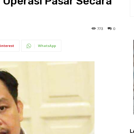
 Operasi Pasar Secara
773
0
interest
WhatsApp
L