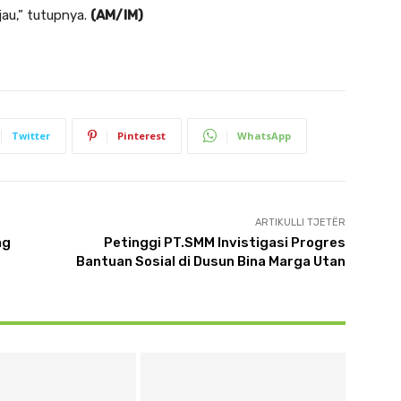
jau,” tutupnya.
(AM/IM)
Twitter
Pinterest
WhatsApp
ARTIKULLI TJETËR
ng
Petinggi PT.SMM Invistigasi Progres
Bantuan Sosial di Dusun Bina Marga Utan