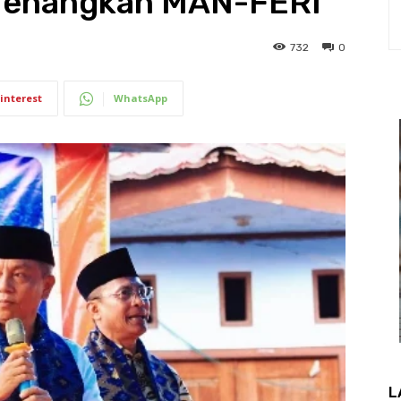
 Menangkan MAN-FERI
732
0
interest
WhatsApp
L