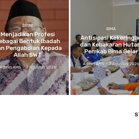
OPINI
BIMA
Menjadikan Profesi
Antisipasi Kekeringa
ebagai Bentuk Ibadah
dan Kebakaran Huta
an Pengabdian Kepada
Pemkab Bima Gelar
Allah SWT
Admin AMS
-
7 Agustus 202
Admin AMS
-
7 Agustus 2026
S