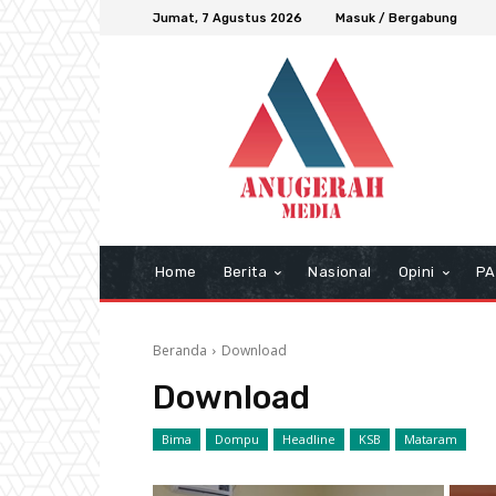
Jumat, 7 Agustus 2026
Masuk / Bergabung
Home
Berita
Nasional
Opini
PA
Beranda
Download
Download
Bima
Dompu
Headline
KSB
Mataram