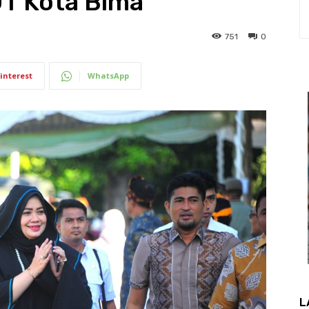
UT Kota Bima
751
0
interest
WhatsApp
L