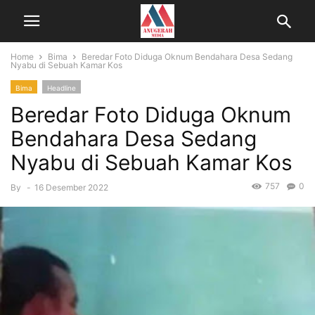
Home
Bima
Beredar Foto Diduga Oknum Bendahara Desa Sedang
Nyabu di Sebuah Kamar Kos
Bima
Headline
Beredar Foto Diduga Oknum
Bendahara Desa Sedang
Nyabu di Sebuah Kamar Kos
757
0
By
-
16 Desember 2022