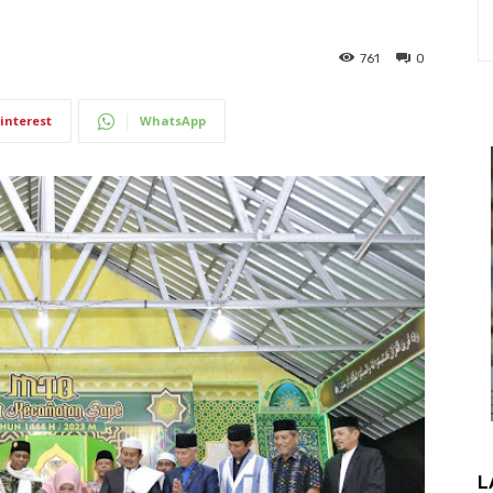
761
0
interest
WhatsApp
L