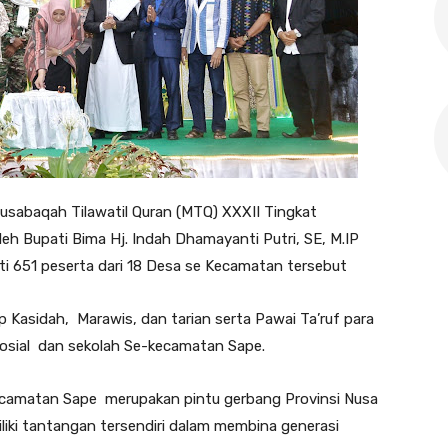
sabaqah Tilawatil Quran (MTQ) XXXII Tingkat
eh Bupati Bima Hj. Indah Dhamayanti Putri, SE, M.IP
uti 651 peserta dari 18 Desa se Kecamatan tersebut
p Kasidah, Marawis, dan tarian serta Pawai Ta’ruf para
i sosial dan sekolah Se-kecamatan Sape.
amatan Sape merupakan pintu gerbang Provinsi Nusa
liki tantangan tersendiri dalam membina generasi