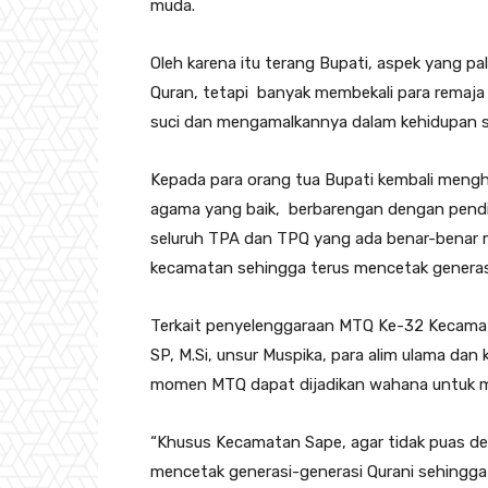
muda.
Oleh karena itu terang Bupati, aspek yang pa
Quran, tetapi banyak membekali para remaj
suci dan mengamalkannya dalam kehidupan se
Kepada para orang tua Bupati kembali meng
agama yang baik, berbarengan dengan pendi
seluruh TPA dan TPQ yang ada benar-benar 
kecamatan sehingga terus mencetak generasi
Terkait penyelenggaraan MTQ Ke-32 Kecam
SP, M.Si, unsur Muspika, para alim ulama da
momen MTQ dapat dijadikan wahana untuk me
“Khusus Kecamatan Sape, agar tidak puas den
mencetak generasi-generasi Qurani sehingga 