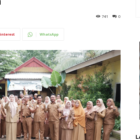
n
741
0
interest
WhatsApp
L