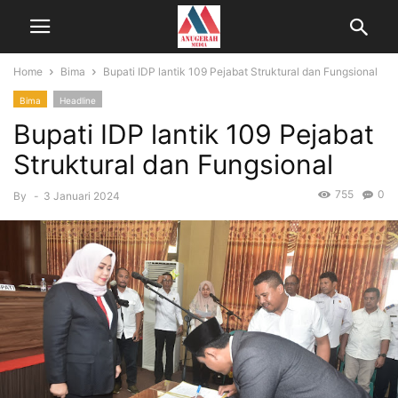
Home
Bima
Bupati IDP lantik 109 Pejabat Struktural dan Fungsional
Bima
Headline
Bupati IDP lantik 109 Pejabat
Struktural dan Fungsional
755
0
By
-
3 Januari 2024