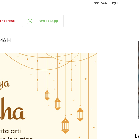
744
0
interest
WhatsApp
446 H
L