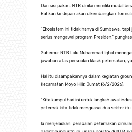
Dari sisi pakan, NTB dinilai memiliki modal 
Bahkan ke depan akan dikembangkan formulas
“Ekosistem ini tidak hanya di Sumbawa, tapi
serius mengawal program Presiden,” pungkas
Gubernur NTB Lalu Muhammad Iqbal menegask
jawaban atas persoalan klasik peternakan, ya
Hal itu disampaikannya dalam kegiatan ground
Kecamatan Moyo Hilir, Jumat (6/2/2026).
“Kita kumpul hari ini untuk langkah awal indust
peternak kita tidak menguasai dua sektor itu 
Ia menjelaskan, persoalan peternakan dimulai
hadirnya industri ini, usaha poultry di NTB ak