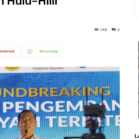
 Hulu–Hilir
748
0
interest
WhatsApp
L