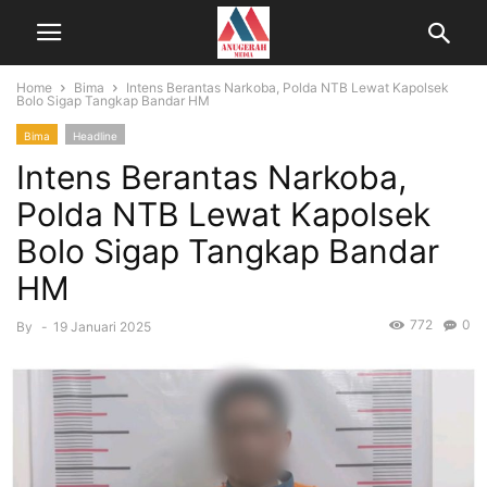
Home
Bima
Intens Berantas Narkoba, Polda NTB Lewat Kapolsek
Bolo Sigap Tangkap Bandar HM
Bima
Headline
Intens Berantas Narkoba,
Polda NTB Lewat Kapolsek
Bolo Sigap Tangkap Bandar
HM
772
0
By
-
19 Januari 2025