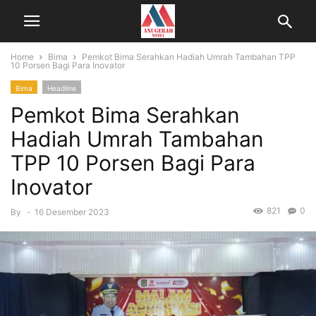
Home
Bima
Pemkot Bima Serahkan Hadiah Umrah Tambahan TPP
10 Porsen Bagi Para Inovator
Bima
Headline
Pemkot Bima Serahkan
Hadiah Umrah Tambahan
TPP 10 Porsen Bagi Para
Inovator
821
0
By
-
16 Desember 2023