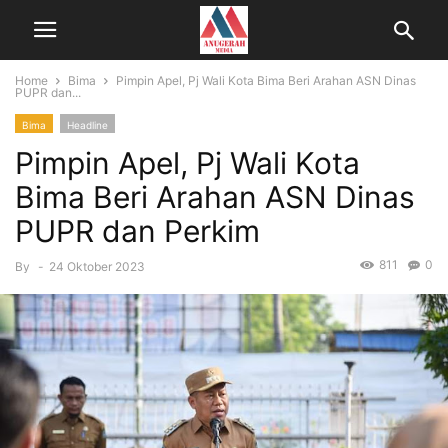
Home
Bima
Pimpin Apel, Pj Wali Kota Bima Beri Arahan ASN Dinas
PUPR dan...
Bima
Headline
Pimpin Apel, Pj Wali Kota
Bima Beri Arahan ASN Dinas
PUPR dan Perkim
811
0
By
-
24 Oktober 2023