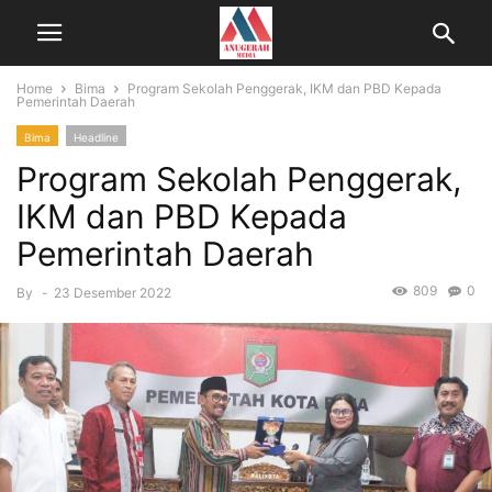
Home
Bima
Program Sekolah Penggerak, IKM dan PBD Kepada
Pemerintah Daerah
Bima
Headline
Program Sekolah Penggerak,
IKM dan PBD Kepada
Pemerintah Daerah
809
0
By
-
23 Desember 2022