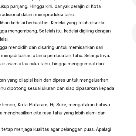
up panjang. Hingga kini, banyak perajin di Kota
adisional dalam memproduksi tahu.
an kedelai berkualitas. Kedelai yang telah disortir
ga mengembang. Setelah itu, kedelai digiling dengan
lai.
ngga mendidih dan disaring untuk memisahkan sari
ang menjadi bahan utama pembuatan tahu. Selanjutnya,
ti air asam atau cuka tahu, hingga menggumpal dan
an yang dilapisi kain dan dipres untuk mengeluarkan
tahu dipotong sesuai ukuran dan siap dipasarkan kepada
 Petemon, Kota Mataram, Hj. Suke, mengatakan bahwa
a menghasilkan cita rasa tahu yang lebih alami dan
tetap menjaga kualitas agar pelanggan puas. Apalagi