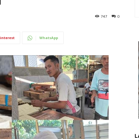
l
747
0
interest
WhatsApp
L