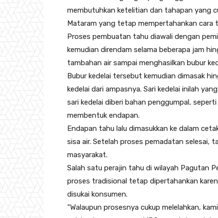
membutuhkan ketelitian dan tahapan yang cuk
Mataram yang tetap mempertahankan cara tr
Proses pembuatan tahu diawali dengan pemilih
kemudian direndam selama beberapa jam hing
tambahan air sampai menghasilkan bubur kede
Bubur kedelai tersebut kemudian dimasak hi
kedelai dari ampasnya. Sari kedelai inilah y
sari kedelai diberi bahan penggumpal, seper
membentuk endapan.
Endapan tahu lalu dimasukkan ke dalam cetak
sisa air. Setelah proses pemadatan selesai, 
masyarakat.
Salah satu perajin tahu di wilayah Pagutan
proses tradisional tetap dipertahankan karen
disukai konsumen.
“Walaupun prosesnya cukup melelahkan, kami 