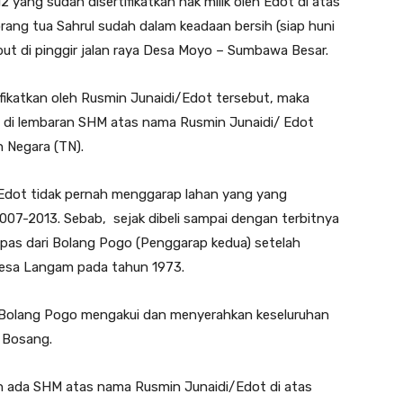
yang sudah disertifikatkan hak milik oleh Edot di atas
rang tua Sahrul sudah dalam keadaan bersih (siap huni
but di pinggir jalan raya Desa Moyo – Sumbawa Besar.
tifikatkan oleh Rusmin Junaidi/Edot tersebut, maka
 di lembaran SHM atas nama Rusmin Junaidi/ Edot
h Negara (TN).
Edot tidak pernah menggarap lahan yang yang
2007-2013. Sebab, sejak dibeli sampai dengan terbitnya
pas dari Bolang Pogo (Penggarap kedua) setelah
Desa Langam pada tahun 1973.
a Bolang Pogo mengakui dan menyerahkan keseluruhan
l Bosang.
 ada SHM atas nama Rusmin Junaidi/Edot di atas