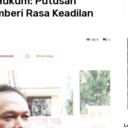
Hukum: Putusan
eri Rasa Keadilan
809
0
interest
WhatsApp
L