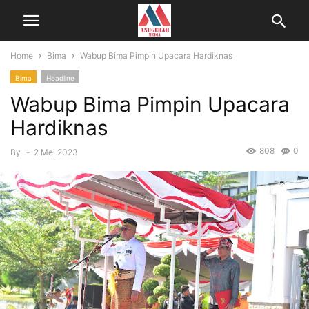
Home
Bima
Wabup Bima Pimpin Upacara Hardiknas
Bima
Headline
Wabup Bima Pimpin Upacara
Hardiknas
808
0
By
-
2 Mei 2023