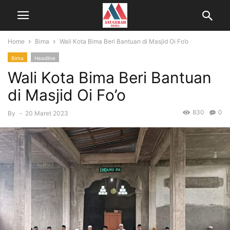
Home
Bima
Wali Kota Bima Beri Bantuan di Masjid Oi Fo’o
Bima
Headline
Wali Kota Bima Beri Bantuan
di Masjid Oi Fo’o
830
0
By
-
20 Maret 2023