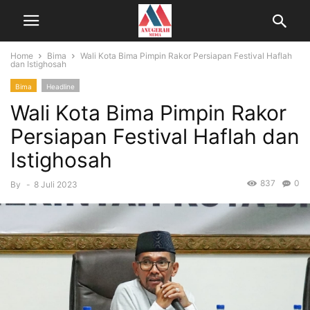
Home
Bima
Wali Kota Bima Pimpin Rakor Persiapan Festival Haflah
dan Istighosah
Bima
Headline
Wali Kota Bima Pimpin Rakor
Persiapan Festival Haflah dan
Istighosah
837
0
By
-
8 Juli 2023