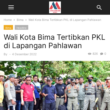
Home
Bima
Wali Kota Bima Tertibkan PKL di Lapangan Pahlawan
Bima
Headline
Wali Kota Bima Tertibkan PKL
di Lapangan Pahlawan
826
0
By
-
4 Desember 2022