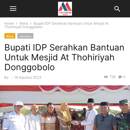
Home
Bima
Bupati IDP Serahkan Bantuan Untuk Mesjid At
Thohiriyah Donggobolo
Bima
Headline
Bupati IDP Serahkan Bantuan
Untuk Mesjid At Thohiriyah
Donggobolo
758
0
By
-
19 Agustus 2023