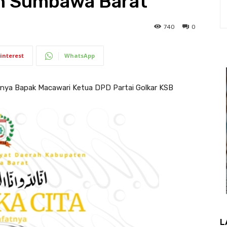
n Sumbawa Barat
740
0
interest
WhatsApp
nya Bapak Macawari Ketua DPD Partai Golkar KSB
L