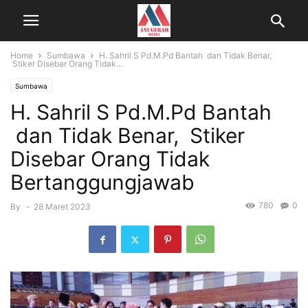
Home
Sumbawa
H. Sahril S Pd.M.Pd Bantah dan Tidak Benar,
Stiker Disebar Orang Tidak...
Sumbawa
H. Sahril S Pd.M.Pd Bantah
dan Tidak Benar, Stiker
Disebar Orang Tidak
Bertanggungjawab
780
0
By
-
28 Maret 2023