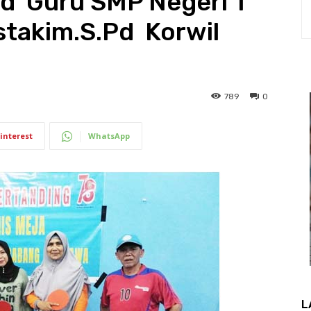
d Guru SMP Negeri 1
takim.S.Pd Korwil
789
0
interest
WhatsApp
L