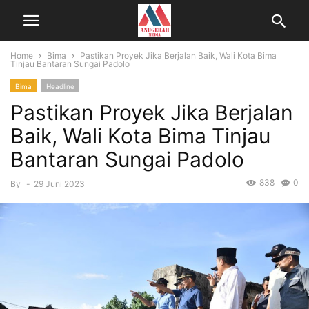
Home
Bima
Pastikan Proyek Jika Berjalan Baik, Wali Kota Bima
Tinjau Bantaran Sungai Padolo
Bima
Headline
Pastikan Proyek Jika Berjalan
Baik, Wali Kota Bima Tinjau
Bantaran Sungai Padolo
838
0
By
-
29 Juni 2023