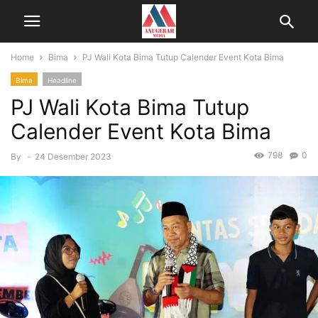
Home
Bima
PJ Wali Kota Bima Tutup Calender Event Kota Bima
Bima
Headline
PJ Wali Kota Bima Tutup
Calender Event Kota Bima
798
0
By
-
24 Desember 2023