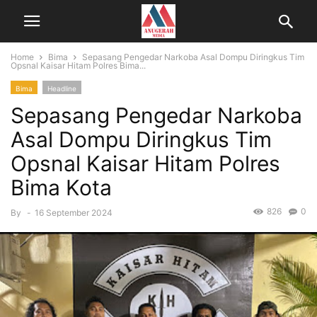
Home
Bima
Sepasang Pengedar Narkoba Asal Dompu Diringkus Tim
Opsnal Kaisar Hitam Polres Bima...
Bima
Headline
Sepasang Pengedar Narkoba
Asal Dompu Diringkus Tim
Opsnal Kaisar Hitam Polres
Bima Kota
826
0
By
-
16 September 2024