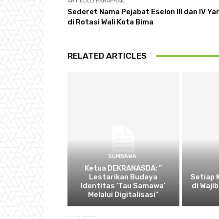
ARTIKULLI PARAPRAK
Sederet Nama Pejabat Eselon III dan IV Ya
di Rotasi Wali Kota Bima
RELATED ARTICLES
SUMBAWA
Ketua DEKRANASDA: ”
Lestarikan Budaya
Setiap
Identitas ‘Tau Samawa’
di Waji
Melalui Digitalisasi”