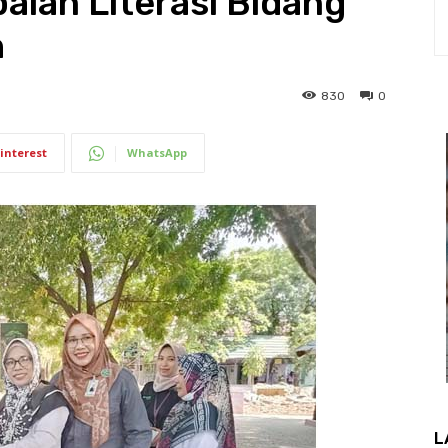
ian Literasi Bidang
h
830
0
interest
WhatsApp
L