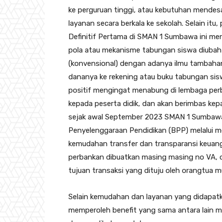
ke perguruan tinggi, atau kebutuhan mendesa
layanan secara berkala ke sekolah. Selain itu
Definitif Pertama di SMAN 1 Sumbawa ini me
pola atau mekanisme tabungan siswa diubah
(konvensional) dengan adanya ilmu tambahan 
dananya ke rekening atau buku tabungan si
positif mengingat menabung di lembaga per
kepada peserta didik, dan akan berimbas kepad
sejak awal September 2023 SMAN 1 Sumbawa
Penyelenggaraan Pendidikan (BPP) melalui m
kemudahan transfer dan transparansi keuang
perbankan dibuatkan masing masing no VA, 
tujuan transaksi yang dituju oleh orangtua 
Selain kemudahan dan layanan yang didapatk
memperoleh benefit yang sama antara lain m