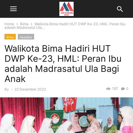
Home
Bima
Walikota Bima Hadiri HUT DWP Ke-23, HML: Peran Ibu
adalah Madrasatul Ula...
Bima
Headline
Walikota Bima Hadiri HUT
DWP Ke-23, HML: Peran Ibu
adalah Madrasatul Ula Bagi
Anak
787
0
By
-
22 Desember 2022